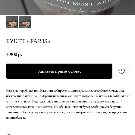
БУКЕТ «PARIS»
3 900
р.
Заказать прямо сейчас
Каждую коробочку или букет мы собираем индивидуально для особого случая, под
настроение заказчика. Выбранный вами заказ будет выполнен максимально близко к
фотографии, но он будет другой, учитывая сезонность цветов и работу флориста,
определяющую конечный состав, мы обещаем, что он будет особенным и безумно
стильным! К каждому заказу мы прикладываем открытку и средство для продления
жизни букета.