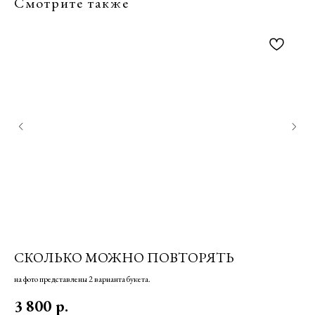
Смотрите также
СКОЛЬКО МОЖНО ПОВТОРЯТЬ
Б
на фото представлены 2 варианта букета.
3 800
р.
2