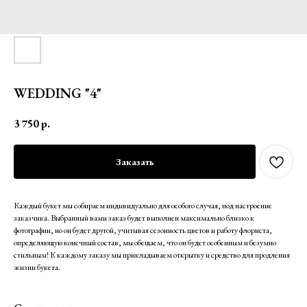
WEDDING "4"
3 750
р.
Заказать
Каждый букет мы собираем индивидуально для особого случая, под настроение
заказчика. Выбранный вами заказ будет выполнен максимально близко к
фотографии, но он будет другой, учитывая сезонность цветов и работу флориста,
определяющую конечный состав, мы обещаем, что он будет особенным и безумно
стильным! К каждому заказу мы прикладываем открытку и средство для продления
жизни букета.