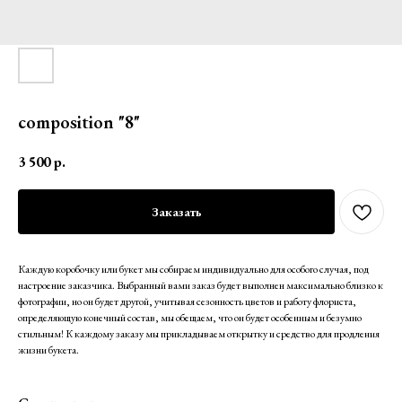
composition "8"
3 500
р.
Заказать
Каждую коробочку или букет мы собираем индивидуально для особого случая, под
настроение заказчика. Выбранный вами заказ будет выполнен максимально близко к
фотографии, но он будет другой, учитывая сезонность цветов и работу флориста,
определяющую конечный состав, мы обещаем, что он будет особенным и безумно
стильным! К каждому заказу мы прикладываем открытку и средство для продления
жизни букета.